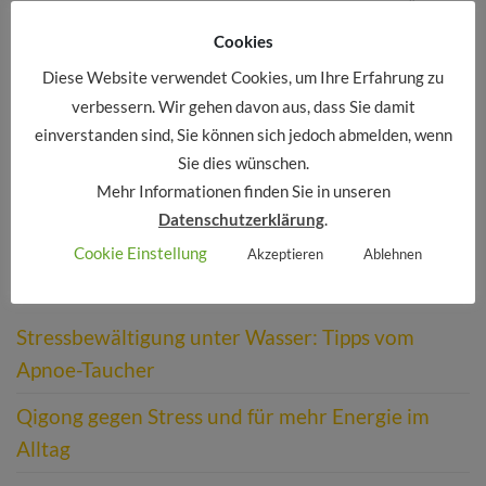
Das Workbook „Das Leitbild deines Lebens“ von
Stephen R. Covey hilft Dir Schritt für Schritt[...]
Cookies
2 KOMMENTARE
Diese Website verwendet Cookies, um Ihre Erfahrung zu
verbessern. Wir gehen davon aus, dass Sie damit
einverstanden sind, Sie können sich jedoch abmelden, wenn
Sie dies wünschen.
Mehr Informationen finden Sie in unseren
Datenschutzerklärung
.
Cookie Einstellung
Akzeptieren
Ablehnen
NEUESTE BEITRÄGE
Stressbewältigung unter Wasser: Tipps vom
Apnoe-Taucher
Qigong gegen Stress und für mehr Energie im
Alltag